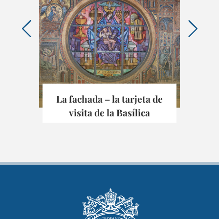
La fachada – la tarjeta de
El
visita de la Basílica