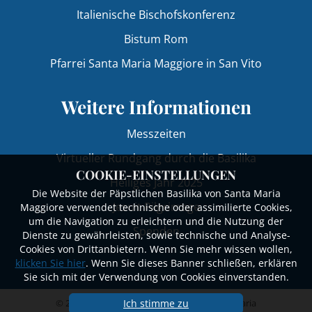
Italienische Bischofskonferenz
Bistum Rom
Pfarrei Santa Maria Maggiore in San Vito
Weitere Informationen
Messzeiten
Virtueller Rundgang durch die Basilika
COOKIE-EINSTELLUNGEN
Heiliges Jahr 2025
Die Website der Päpstlichen Basilika von Santa Maria
Jesuit Pilgrimage
Maggiore verwendet technische oder assimilierte Cookies,
um die Navigation zu erleichtern und die Nutzung der
Spenden
Dienste zu gewährleisten, sowie technische und Analyse-
Cookies von Drittanbietern. Wenn Sie mehr wissen wollen,
klicken Sie hier
. Wenn Sie dieses Banner schließen, erklären
Sie sich mit der Verwendung von Cookies einverstanden.
Ich stimme zu
© 2023 - 2026Päpstliche Basilika von Santa Maria