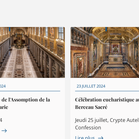
024
23 JUILLET 2024
 de l'Assomption de la
Célébration eucharistique a
arie
Berceau Sacré
4
Jeudi 25 juillet, Crypte Autel
Confession
Lire plus