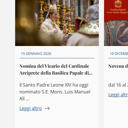
15 GENNAIO 2026
16 DICEMB
Nomina del Vicario del Cardinale
Novena d
Arciprete della Basilica Papale di
Santa Maria Maggiore
Il Santo Padre Leone XIV ha oggi
dal 16 a
nominato S.E. Mons. Luis Manuel
Leggi alt
Alí ...
Leggi altro