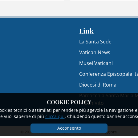
Link
La Santa Sede
Vatican News
Musei Vaticani
Conferenza Episcopale It
Diocesi di Roma
Parrocchia Santa Maria 
COOKIE POLICY
in San Vito
cookies tecnici o assimilati per rendere più agevole la navigazione e 
 Se vuoi saperne di più
clicca qui
. Chiudendo questo banner acconsen
Acconsento
© 2023 - 2026Basilica Papale di Santa Maria Maggiore.