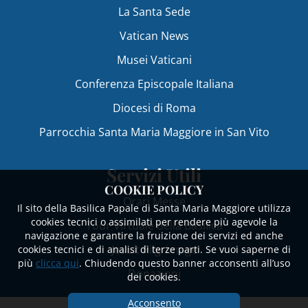
La Santa Sede
Vatican News
Musei Vaticani
Conferenza Episcopale Italiana
Diocesi di Roma
Parrocchia Santa Maria Maggiore in San Vito
Servizi Utili
COOKIE POLICY
Orari Messe
Il sito della Basilica Papale di Santa Maria Maggiore utilizza
cookies tecnici o assimilati per rendere più agevole la
Tour Virtuale della Basilica
navigazione e garantire la fruizione dei servizi ed anche
Jesuit Pilgrimage
cookies tecnici e di analisi di terze parti. Se vuoi saperne di
più
clicca qui
. Chiudendo questo banner acconsenti all’uso
Donazioni
dei cookies.
Acconsento