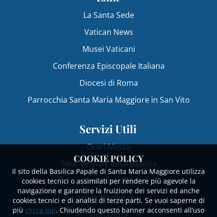
La Santa Sede
Vatican News
Musei Vaticani
Conferenza Episcopale Italiana
Diocesi di Roma
Parrocchia Santa Maria Maggiore in San Vito
Servizi Utili
Orari Messe
COOKIE POLICY
Tour Virtuale della Basilica
Il sito della Basilica Papale di Santa Maria Maggiore utilizza
Giubileo 2025
cookies tecnici o assimilati per rendere più agevole la
navigazione e garantire la fruizione dei servizi ed anche
Jesuit Pilgrimage
cookies tecnici e di analisi di terze parti. Se vuoi saperne di
più
clicca qui
. Chiudendo questo banner acconsenti all’uso
Donazioni