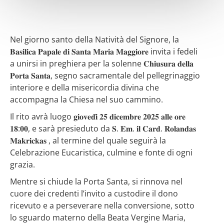
Nel giorno santo della Natività del
Signore, la
𝐁𝐚𝐬𝐢𝐥𝐢𝐜𝐚 𝐏𝐚𝐩𝐚𝐥𝐞 𝐝𝐢 𝐒𝐚𝐧𝐭𝐚 𝐌𝐚𝐫𝐢𝐚 𝐌𝐚𝐠𝐠𝐢𝐨𝐫𝐞 invita i fedeli
a unirsi in preghiera per la solenne 𝐂𝐡𝐢𝐮𝐬𝐮𝐫𝐚 𝐝𝐞𝐥𝐥𝐚
𝐏𝐨𝐫𝐭𝐚 𝐒𝐚𝐧𝐭𝐚, segno sacramentale del pellegrinaggio
interiore e della misericordia divina che
accompagna la Chiesa nel suo cammino.
Il rito avrà luogo 𝐠𝐢𝐨𝐯𝐞𝐝𝐢̀ 𝟐𝟓 𝐝𝐢𝐜𝐞𝐦𝐛𝐫𝐞 𝟐𝟎𝟐𝟓 𝐚𝐥𝐥𝐞 𝐨𝐫𝐞
𝟏𝟖:𝟎𝟎, e sarà presieduto da 𝐒. 𝐄𝐦. 𝐢𝐥 𝐂𝐚𝐫𝐝. 𝐑𝐨𝐥𝐚𝐧𝐝𝐚𝐬
𝐌𝐚𝐤𝐫𝐢𝐜𝐤𝐚𝐬 , al termine del quale seguirà la
Celebrazione Eucaristica, culmine e fonte di ogni
grazia.
Mentre si chiude la Porta Santa, si rinnova nel
cuore dei credenti l’invito a custodire il dono
ricevuto e a perseverare nella conversione, sotto
lo sguardo materno della Beata Vergine Maria,