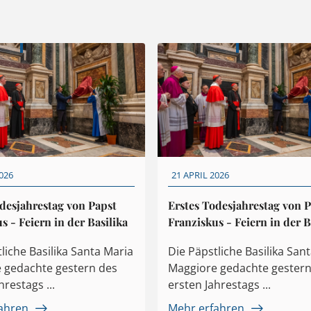
026
21 APRIL 2026
desjahrestag von Papst
Erstes Todesjahrestag von 
s - Feiern in der Basilika
Franziskus - Feiern in der B
liche Basilika Santa Maria
Die Päpstliche Basilika San
 gedachte gestern des
Maggiore gedachte gestern
hrestags ...
ersten Jahrestags ...
ahren
Mehr erfahren