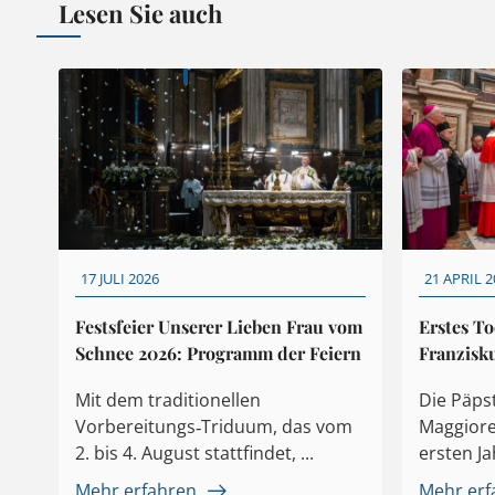
Lesen Sie auch
17 JULI 2026
21 APRIL 2
Festsfeier Unserer Lieben Frau vom
Erstes To
Schnee 2026: Programm der Feiern
Franzisku
Mit dem traditionellen
Die Päpst
Vorbereitungs‑Triduum, das vom
Maggiore
2. bis 4. August stattfindet, ...
ersten Ja
Mehr erfahren
Mehr erf