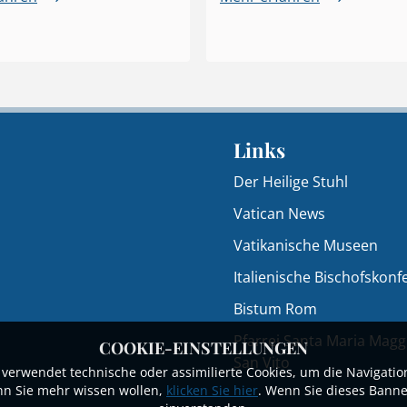
Links
Der Heilige Stuhl
Vatican News
Vatikanische Museen
Italienische Bischofskonf
Bistum Rom
Pfarrei Santa Maria Magg
COOKIE-EINSTELLUNGEN
San Vito
 verwendet technische oder assimilierte Cookies, um die Navigatio
nn Sie mehr wissen wollen,
klicken Sie hier
. Wenn Sie dieses Banne