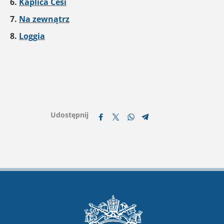
6.
Kaplica Cesi
7.
Na zewnątrz
8.
Loggia
Udostępnij