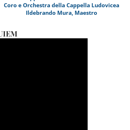
Coro e Orchestra della Cappella Ludovicea
Ildebrando Mura, Maestro
QUIEM