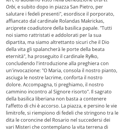
Orbi
, e subito dopo in piazza San Pietro, per
salutare i fedeli presenti", esordisce il porporato,
affiancato dal cardinale Rolandas Makrickas,
arciprete coadiutore della basilica papale. "Tutti
noi siamo rattristati e addolorati per la sua
dipartita, ma siamo altrettanto sicuri che il Dio
della vita gli spalancherà le porte della beata
eternità", ha proseguito il cardinale Ryłko,
concludendo l'introduzione alla preghiera con
un'invocazione: "O Maria, consola il nostro pianto,
asciuga le nostre lacrime, conforta il nostro
dolore. Accompagna, ti preghiamo, il nostro
cammino incontro al Signore risorto". Il sagrato
della basilica liberiana non basta a contenere
l’affetto di chi è accorso. La piazza, e persino le vie
limitrofe, si riempiono di fedeli che stringono tra le
dita le coroncine del Rosario nel succedersi dei
vari Misteri che contemplano la vita terrena di