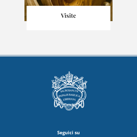
ni
Visite
M
Seguici su