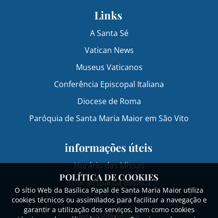
Links
A Santa Sé
Vatican News
Museus Vaticanos
Conferência Episcopal Italiana
Diocese de Roma
Paróquia de Santa Maria Maior em São Vito
informações úteis
Horário das Missas
POLÍTICA DE COOKIES
Tour virtual da Basílica
O sítio Web da Basílica Papal de Santa Maria Maior utiliza
Jubileu 2025
cookies técnicos ou assimilados para facilitar a navegação e
garantir a utilização dos serviços, bem como cookies
Jesuit Pilgrimage