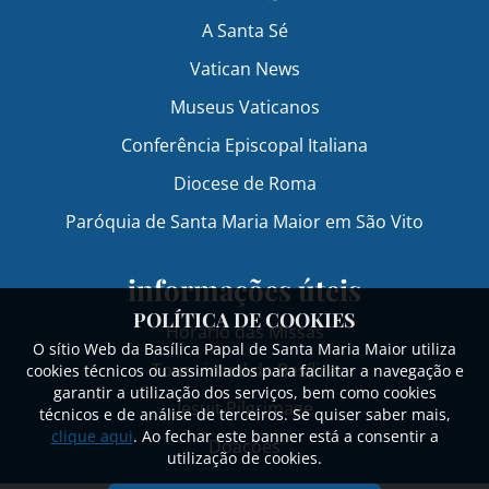
A Santa Sé
Vatican News
Museus Vaticanos
Conferência Episcopal Italiana
Diocese de Roma
Paróquia de Santa Maria Maior em São Vito
informações úteis
POLÍTICA DE COOKIES
Horário das Missas
O sítio Web da Basílica Papal de Santa Maria Maior utiliza
Tour virtual da Basílica
cookies técnicos ou assimilados para facilitar a navegação e
garantir a utilização dos serviços, bem como cookies
Jesuit Pilgrimage
técnicos e de análise de terceiros. Se quiser saber mais,
clique aqui
. Ao fechar este banner está a consentir a
Doações
utilização de cookies.